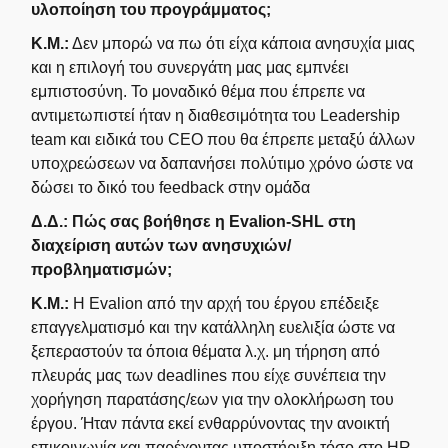
υλοποίηση του προγράμματος;
Κ.Μ.:
Δεν μπορώ να πω ότι είχα κάποια ανησυχία μιας
και η επιλογή του συνεργάτη μας μας εμπνέει
εμπιστοσύνη. Το μοναδικό θέμα που έπρεπε να
αντιμετωπιστεί ήταν η διαθεσιμότητα του Leadership
team και ειδικά του CEO που θα έπρεπε μεταξύ άλλων
υποχρεώσεων να δαπανήσει πολύτιμο χρόνο ώστε να
δώσει το δικό του feedback στην ομάδα
Δ.Δ.: Πώς σας βοήθησε η Evalion-SHL στη
διαχείριση αυτών των ανησυχιών/
προβληματισμών;
Κ.Μ.:
Η Evalion από την αρχή του έργου επέδειξε
επαγγελματισμό και την κατάλληλη ευελιξία ώστε να
ξεπεραστούν τα όποια θέματα λ.χ. μη τήρηση από
πλευράς μας των deadlines που είχε συνέπεια την
χορήγηση παρατάσης/εων για την ολοκλήρωση του
έργου. Ήταν πάντα εκεί ενθαρρύνοντας την ανοικτή
επικοινωνία και παρέχοντας υποστήριξη τόσο στο HR