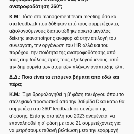
ανατροφοδότηση 360°;
Κ.Μ.:
Τόσο στο management team-meeting όσο και
στα feedback που δόθηκαν από τους συμμετέχοντες
αξιολογούμενους διαπιστώθηκε αρκετά μεγάλος
δείκτης ικανοποίησης αναφορικά στην επιλογή του
συνεργάτη, την οργάνωση του HR αλλά και του
παρόχου, την ποιότητα της ανατροφοδότησης από
τους συμβούλους προς τους αξιολογούμενους, από
την δημιουργία των ατομικών πλάνων ανάπτυξης κλπ.
Δ.Δ.: Ποια είναι τα επόμενα βήματα από εδώ και
πέρα;
Κ.Μ.:
Έχει δρομολογηθεί η β’ φάση του έργου όπου το
στελεχιακό προσωπικό από την βαθμίδα Dκαι κάτω θα
συμμετέχει στο 360° feedback σε συνέχεια της
α΄φάσης. Επίσης στα τέλη του 2023 αναμένεται να
επαναληφθεί η α’ φάση με τους 21 συμμετέχοντες για
να μετρήσουμε πιθανή βελτίωση μετά την εφαρμογή