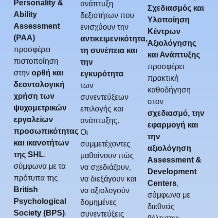
Personality &
ανάπτυξη
Σχεδιασμός και
Ability
δεξιοτήτων που
Υλοποίηση
Assessment
ενισχύουν την
Κέντρων
(PAA)
αντικειμενικότητα,
Αξιολόγησης
προσφέρει
τη συνέπεια και
και Ανάπτυξης
πιστοποίηση
την
προσφέρει
στην
ορθή και
εγκυρότητα
πρακτική
δεοντολογική
των
καθοδήγηση
χρήση των
συνεντεύξεων
στον
ψυχομετρικών
επιλογής και
σχεδιασμό, την
εργαλείων
ανάπτυξης.
εφαρμογή και
προσωπικότητας
Οι
την
και ικανοτήτων
συμμετέχοντες
αξιολόγηση
της SHL
,
μαθαίνουν πώς
Assessment &
σύμφωνα με τα
να σχεδιάζουν,
Development
πρότυπα της
να διεξάγουν και
Centers
,
British
να αξιολογούν
σύμφωνα με
Psychological
δομημένες
διεθνείς
Society (BPS)
.
συνεντεύξεις