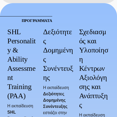
ΠΡΟΓΡΑΜΜΑΤΑ
SHL
Δεξιότητε
Σχεδιασμ
Personalit
ς
ός και
y &
Δομημένη
Υλοποίησ
Ability
ς
η
Assessme
Συνέντευξ
Κέντρων
nt
ης
Αξιολόγη
Training
σης και
Η εκπαίδευση
(PAA)
Δεξιότητες
Ανάπτυξη
Δομημένης
ς
Η εκπαίδευση
Συνέντευξης
SHL
εστιάζει στην
Η εκπαίδευση