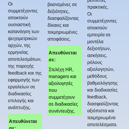
βέλτιστες
Οι
βασισμένες σε
πρακτικές.
συμμετέχοντες
δεξιότητες,
Οι
αποκτούν
διασφαλίζοντας
συμμετέχοντες
ουσιαστική
δίκαιες και
αποκτούν
κατανόηση των
τεκμηριωμένες
εμπειρία σε
ψυχομετρικών
αποφάσεις.
μοντέλα
αρχών, της
δεξιοτήτων,
ερμηνείας
Απευθύνεται
ασκήσεις,
αποτελεσμάτων,
σε:
ρόλους
της παροχής
αξιολογητών,
Στελέχη HR,
feedback και της
μεθόδους
managers και
εφαρμογής των
βαθμολόγησης
αξιολογητές
εργαλείων σε
και διαδικασίες
που
διαδικασίες
feedback,
συμμετέχουν
επιλογής και
διασφαλίζοντας
σε διαδικασίες
ανάπτυξης.
αξιόπιστα και
συνέντευξης.
τεκμηριωμένα
Απευθύνεται
αποτελέσματα.
σε: