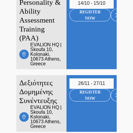
Personality &
14/10 - 15/10
Ability
REGISTER
NOW
Assessment
Training
(PAA)
EVALION HQ |
Skoufa 10,
Kolonaki,
10673 Athens,
Greece
Δεξιότητες
26/11 - 27/11
Δομημένης
REGISTER
NOW
Συνέντευξης
EVALION HQ |
Skoufa 10,
Kolonaki,
10673 Athens,
Greece